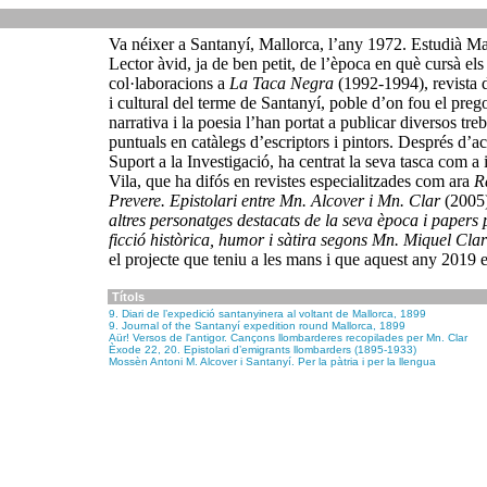
Va néixer a Santanyí, Mallorca, l’any 1972. Estudià Mag
Lector àvid, ja de ben petit, de l’època en què cursà els
col·laboracions a
La Taca Negra
(1992-1994), revista d
i cultural del terme de Santanyí, poble d’on fou el preg
narrativa i la poesia l’han portat a publicar diversos treb
puntuals en catàlegs d’escriptors i pintors. Després d’ac
Suport a la Investigació, ha centrat la seva tasca com a
Vila, que ha difós en revistes especialitzades com ara
R
Prevere. Epistolari entre Mn. Alcover i Mn. Clar
(2005
altres personatges destacats de la seva època i papers
ficció històrica, humor i sàtira segons Mn. Miquel Clar
el projecte que teniu a les mans i que aquest any 2019 e
Títols
9. Diari de l’expedició santanyinera al voltant de Mallorca, 1899
9. Journal of the Santanyí expedition round Mallorca, 1899
Aür! Versos de l'antigor. Cançons llombarderes recopilades per Mn. Clar
Èxode 22, 20. Epistolari d’emigrants llombarders (1895-1933)
Mossèn Antoni M. Alcover i Santanyí. Per la pàtria i per la llengua