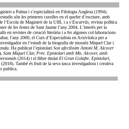
isteri a Palma i s’especialitzà en Filologia Anglesa (1994).
 estudis són les primeres curolles en el quefer d’escriure, amb
e l’Escola de Magisteri de la UIB, i a
s’Escarràs,
revista política
oner de les festes de Sant Jaume l’any 2004. L’interès per la
alls en revistes de creació literària i a fer algunes col·laboracions
abar, l’any 2000, el Curs d’Especialista en Arxivística per a
 investigador en l’estudi de la biografia de mossèn Miquel Clar i
anda
. Ha publicat l’epistolari
Son afectíssim Antoni M. Alcover
),
Som Miquel Clar, Pvre. Epistolari amb Mn. Alcover, amb
 personals
(2014) i el llibre titulat
El Gran Golafre. Epistolari,
(2018). També és fruit de la seva tasca investigadora i creativa
s publica.