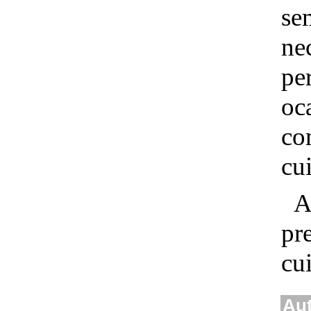
se
ne
per
oc
co
cui
A
pr
cui
Aut