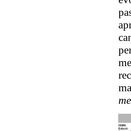
pa
ap
ca
pe
me
re
m
me
ISBN:
Edició: