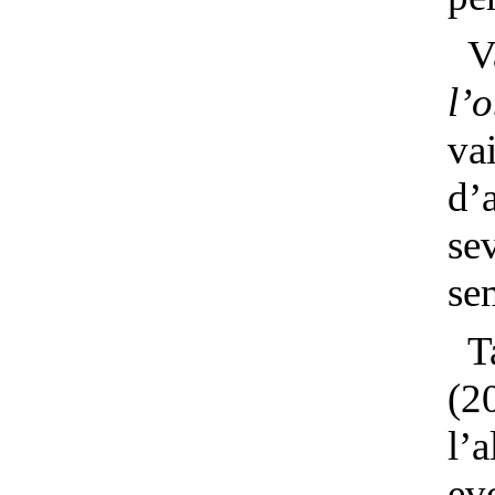
V
l’
va
d’
se
se
(2
l’
ev