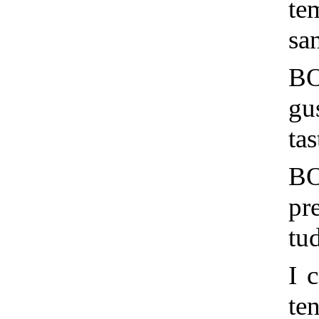
te
sa
BO
gu
tas
BO
pr
tu
I 
te