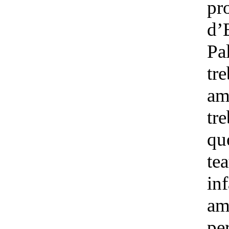
pr
d’
Pa
tre
am
tr
qu
tea
in
am
pe