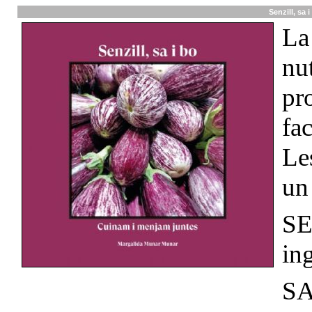
Senzill, sa
La
nu
pr
fa
Le
un
SE
ing
SA