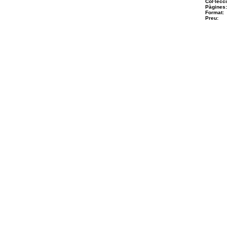
Col·lecci
Pàgines:
Format:
Preu: