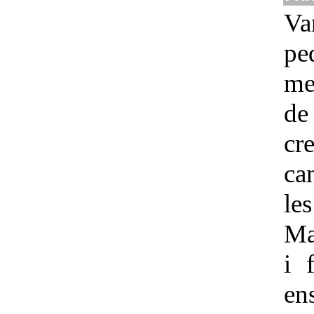
Va
pe
me
de
cr
ca
l
Ma
i 
en